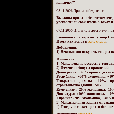
коньячку?"
08.11.2006 Призы победителям
Высланы призы победителям очер
увековечили свои имена в веках и
07.11.2006 Итоги четвертого турнир
Закончился четвертый турнир Сво
Итоги как всегда в
зале славы
.
Добавления:
1) Невозможно покупать товары н
Изменения:
1) Макс. цена на ресурсы у торговц
2) Изменены бонусы правлений.
Демократия: +40% производство е
Республика: +30% экономика, +10
Теократия: расходы +10%, пр
строительство зданий +50%.
Коммунизм: -20% экономика, -10%
Диктатура: +10% экономика, +10%
Тирания: -20% экономика, +30% п
3) Максимальная защита от закли
4) Теперь не может придти больше 