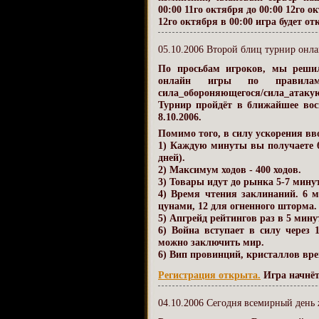
00:00 11го октября до 00:00 12го о
12го октября в 00:00 игра будет о
05.10.2006 Второй блиц турнир онла
По просьбам игроков, мы реши
онлайн игры по правилам
сила_обороняющегося/сила_атакую
Турнир пройдёт в ближайшее вос
8.10.2006
.
Помимо того, в силу ускорения в
1) Каждую минуты вы получаете 6
дней).
2) Максимум ходов - 400 ходов.
3) Товары идут до рынка 5-7 минут
4) Время чтения заклинаний. 6 
цунами, 12 для огненного шторма.
5) Апгрейд рейтингов раз в 5 мину
6) Война вступает в силу через 
можно заключить мир.
6) Вип провинций, кристаллов време
Регистрация открыта.
Игра начнётс
04.10.2006 Сегодня всемирный день