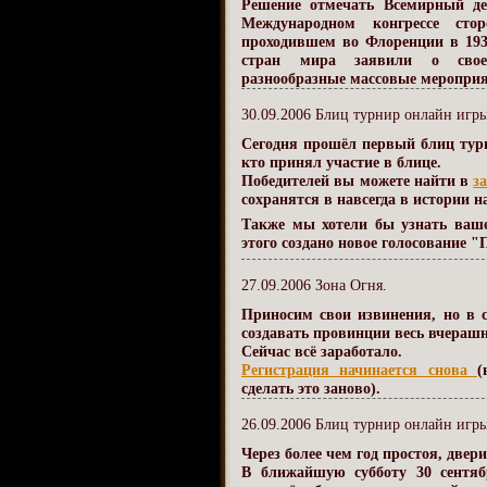
Решение отмечать Всемирный д
Международном конгрессе ст
проходившем во Флоренции в 19
стран мира заявили о своей
разнообразные массовые мероприя
30.09.2006 Блиц турнир онлайн игры
Сегодня прошёл первый блиц турн
кто принял участие в блице.
Победителей вы можете найти в
з
сохранятся в навсегда в истории 
Также мы хотели бы узнать ваш
этого создано новое голосование 
27.09.2006 Зона Огня.
Приносим свои извинения, но в с
создавать провинции весь вчерашн
Сейчас всё заработало.
Регистрация начинается снова
(
сделать это заново).
26.09.2006 Блиц турнир онлайн игры
Через более чем год простоя, две
В ближайшую
субботу 30 сентя