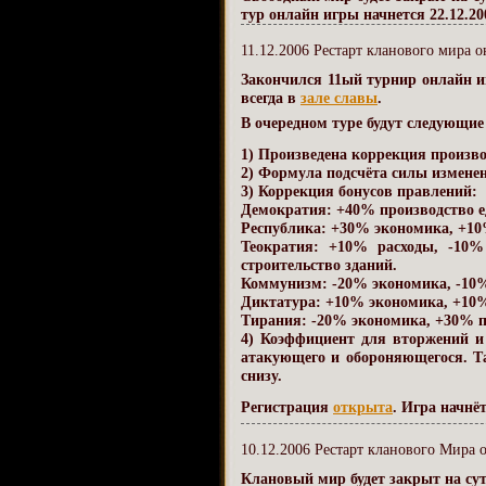
тур онлайн игры начнется 22.12.200
11.12.2006 Рестарт кланового мира 
Закончился 11ый турнир онлайн и
всегда в
зале славы
.
В очередном туре будут следующие
1) Произведена коррекция произво
2) Формула подсчёта силы изменен
3) Коррекция бонусов правлений:
Демократия: +40% производство е
Республика: +30% экономика, +10
Теократия: +10% расходы, -10%
строительство зданий.
Коммунизм: -20% экономика, -10%
Диктатура: +10% экономика, +10%
Тирания: -20% экономика, +30% п
4) Коэффициент для вторжений и
атакующего и обороняющегося. Та
снизу.
Регистрация
открыта
. Игра начнё
10.12.2006 Рестарт кланового Мира 
Клановый мир будет закрыт на сут