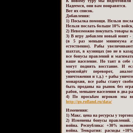
К новому туру мы подготовили 
Надеемся, они вам понравятся.
Вот их список.
Добавления:
1) Посылка помощи. Нельзя посла
Нельзя послать больше 10% войск, 
2) Невозможно покупать товары н
3) В игру добавлен новый юнит 
(в 5 раз меньше минимума ата
естественно). Рабы увеличиваю
шахтах, в кузницах (но не в каза
все бонусы правлений и магимат
ваше население. Но таят в себе
могут поднять восстание. И е
произойдёт переворот, анал
уничтожения и т.д.) + рабы уничто
монархия, все рабы станут своб
быть проданы на рынок без огра
рабов, меньшее населения в два ра
4) По просьбам игроков мы вы
http://go.rofland.ru/data/
Изменения:
1) Макс. цена на ресурсы у торговц
2) Изменены бонусы правлений.
война. Республика: +30% эконо
война. Теократия: расходы +10%