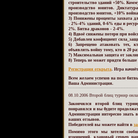
строительство зданий +50%. Комм
производство юнитов. Диктатур
производство юнитов, +10% война
3) Понижены проценты захвата дл
- 2%-4% зданий, 0-6% еды и ресурс
2%. Битва драконов - 2-4%.
4) Вдвоё снижены потери при войс
5) Добавлен коофициент сила_защ
6) Запрещено атаковать тех, к
объявлять войну тому, кто в 20 раз
7) Максимальная защита от закли
8) Теперь не может придти больше 
Регистрация открыта
. Игра начнё
Всем желаем успехов на поле битв
Ваша Администрация.
08.10.2006 Второй блиц турнир онла
Закончился второй блиц турни
понравился и вы будите продолжат
Администрации интересно знать 
ваших отзывов.
Победителей вы можете найти в
з
Помимо этого мы хотели сообщ
изминений, клановый сервер на