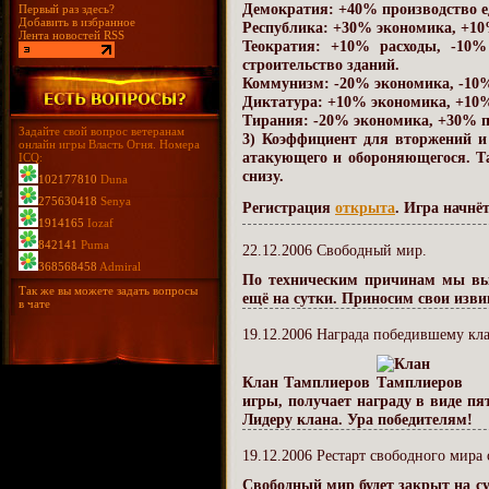
Демократия: +40% производство е
Первый раз здесь?
Добавить в избранное
Республика: +30% экономика, +10
Лента новостей RSS
Теократия: +10% расходы, -10%
строительство зданий.
Коммунизм: -20% экономика, -10%
Диктатура: +10% экономика, +10%
Тирания: -20% экономика, +30% п
Задайте свой вопрос ветеранам
3) Коэффициент для вторжений и
онлайн игры Власть Огня. Номера
атакующего и обороняющегося. Та
ICQ:
снизу.
102177810
Duna
275630418
Senya
Регистрация
открыта
. Игра начнё
1914165
Iozaf
842141
Puma
22.12.2006 Свободный мир.
368568458
Admiral
По техническим причинам мы вы
Так же вы можете задать вопросы
ещё на сутки. Приносим свои изви
в чате
19.12.2006 Награда победившему кл
Клан Тамплиеров
игры, получает награду в виде п
Лидеру клана. Ура победителям!
19.12.2006 Рестарт свободного мира
Свободный мир будет закрыт на су