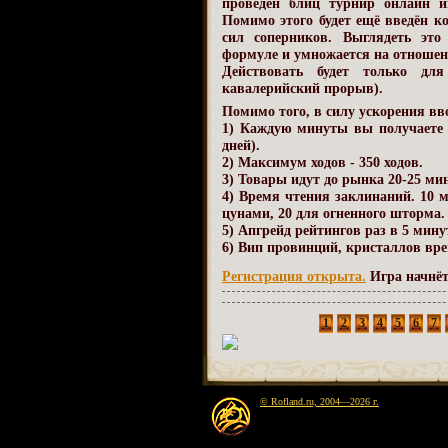
проведён блиц турнир онлайн 
Помимо этого будет ещё введён к
сил соперников. Выглядеть это
формуле и умножается на отношен
Действовать будет только дл
кавалерийский прорыв).
Помимо того, в силу ускорения в
1) Каждую минуты вы получаете 
дней).
2) Максимум ходов - 350 ходов.
3) Товары идут до рынка 20-25 мин
4) Время чтения заклинаний. 10 
цунами, 20 для огненного шторма.
5) Апгрейд рейтингов раз в 5 мину
6) Вип провинций, кристаллов време
Регистрация открыта.
Игра начнётс
1
2
3
4
5
6
7
© Rofland.ru, 2004—2026 г.