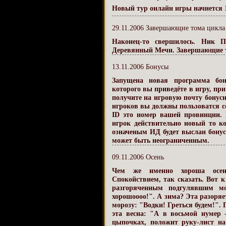
Новый тур онлайн игры начнется 12
29.11.2006 Завершающие тома цикла
Наконец-то свершилось. Ник 
Деревянный Мечи. Завершающие 
13.11.2006 Бонусы
Запущена новая программа бон
которого вы приведёте в игру, при
получите на игровую почту бонус
игроков вы должны пользоватся 
ID это номер вашей провинции
игрок действительно новый то ко
означеным ИД будет выслан бону
может быть неограниченным.
09.11.2006 Осень
Чем же именно хороша осень
Спокойствием, так сказать. Вот к
разгоряченным подгулявшим мо
хорошоооо!". А зима? Эта разоря
морозу: "Водки! Греться будем!". 
эта весна: "А в восьмой нумер 
цыпочках, положит руку-лист н