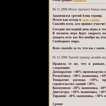
Регистрация
открыта
.
06.11.2006 Итоги третьего блица онл
Закончился третий блиц турнир.
Итоги как всегда в
зале славы
.
Спасибо всем, кто принял участие 
Сегодня последний день игры в эт
В полночь игра будет закрыта н
увидеть всех вас 8го ноябре на о
Свободного мира.
Всем спасибо за то, что вы с нами.
01.11.2006 Третий турнир онлайн иг
Правила те же, что и раньше,
следующие:
Демократия: +40% производство е
Республика: +30% экономика, +10
Теократия: расходы +10%, пр
строительство зданий +50%.
Коммунизм: -20% экономика, -10%
Диктатура: +10% экономика, +10%
Тирания: -20% экономика, +30% п
Сроки: