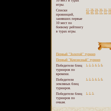
10 мест в турах
игры.
Списки
27
,
28
,
29
,
30
,
31
,
3
48
,
49
,
50
,
51
,
52
,
5
провинций,
занявших первые
10 мест по
боевому рейтингу
в турах игры.
Первый "Золотой" турнир
Первый "Кризисный" турнир
Победители блиц
1
,
2
,
3
,
4
,
5
,
6
,
турниров по
времени.
Победители
1
,
2
,
3
,
4
,
5
,
6
,
земляных блиц
турниров.
Победители блиц
1
,
2
,
3
,
турниров по
очкам.