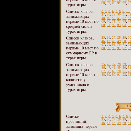
88
,
89
,
90
,
91
,
92
,
9
турах игры.
Список кланов,
3
,
4
,
5
,
6
,
7
,
8
,
9
,
10
27
,
28
,
29
,
30
,
31
,
3
занимающих
48
,
49
,
50
,
51
,
52
,
5
первые 10 мест по
69
,
70
,
71
,
72
,
73
,
7
90
,
91
,
92
,
93
,
94
,
9
средней силе в
турах игры.
Список кланов,
25
,
26
,
27
,
28
,
29
,
3
46
,
47
,
48
,
49
,
50
,
5
занимающих
67
,
68
,
69
,
70
,
71
,
7
первые 10 мест по
88
,
89
,
90
,
91
,
92
,
9
суммарному БР в
турах игры.
Список кланов,
25
,
26
,
27
,
28
,
29
,
3
46
,
47
,
48
,
49
,
50
,
5
занимающих
67
,
68
,
69
,
70
,
71
,
7
первые 10 мест по
88
,
89
,
90
,
91
,
92
,
9
количеству
участников в
турах игры.
С
Списки
1
,
2
,
3
,
4
,
5
,
6
,
7
,
8
,
25
,
26
,
27
,
28
,
29
,
3
провинций,
46
,
47
,
48
,
49
,
50
,
5
занявших первые