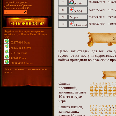
Первый раз здесь?
7
38784027820
10679
pronik
Добавить в избранное
Лента новостей RSS
8
34123275422
10785
XAOS
9
Zаrgоs
25122339037
24268
10
20783377694
11980
Chert land
Задайте свой вопрос ветеранам
онлайн игры Власть Огня. Номера
ICQ:
З
102177810
Duna
275630418
Senya
Целый зал отведен для тех, кто д
1914165
Iozaf
героев: от их поступи содрогались
842141
Puma
войска приходили во вражеские про
368568458
Admiral
Так же вы можете задать вопросы
в чате
Список
0
,
1
,
2
,
3
,
4
,
5
,
6
,
7
,
25
,
26
,
27
,
28
,
29
,
3
провинций,
46
,
47
,
48
,
49
,
50
,
5
занявших первые
67
,
68
,
69
,
70
,
71
,
7
88
,
89
,
90
,
91
,
92
,
9
10 мест в турах
игры.
Список кланов,
1
,
2
,
3
,
4
,
5
,
6
,
7
,
8
,
25
,
26
,
27
,
28
,
29
,
3
занимающих
46
,
47
,
48
,
49
,
50
,
5
первые 10 мест в
67
,
68
,
69
,
70
,
71
,
7