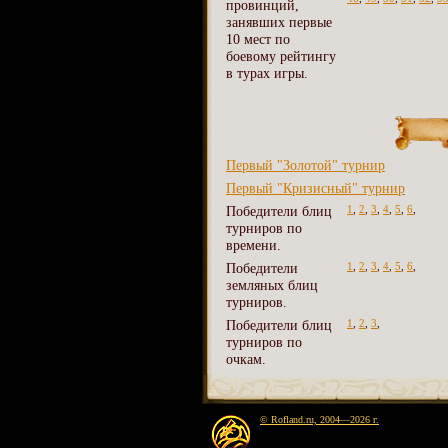
провинций,
занявших первые
10 мест по
боевому рейтингу
в турах игры.
Первый "Золотой" турнир
Первый "Кризисный" турнир
Победители блиц
1
,
2
,
3
,
4
,
5
,
6
,
турниров по
времени.
Победители
1
,
2
,
3
,
4
,
5
,
6
,
земляных блиц
турниров.
Победители блиц
1
,
2
,
3
,
турниров по
очкам.
© Rofland.ru, 2004—2026 г.