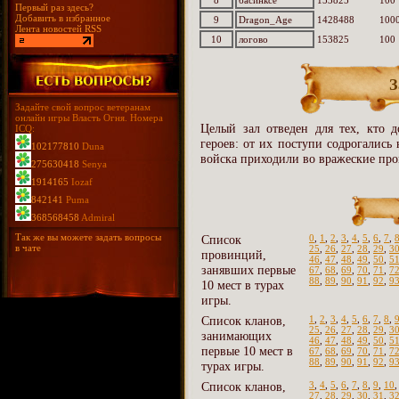
8
басинксе
153825
100
Первый раз здесь?
Добавить в избранное
9
Dragon_Age
1428488
100
Лента новостей RSS
10
логово
153825
100
З
Задайте свой вопрос ветеранам
онлайн игры Власть Огня. Номера
Целый зал отведен для тех, кто д
ICQ:
героев: от их поступи содрогались
102177810
Duna
войска приходили во вражеские про
275630418
Senya
1914165
Iozaf
842141
Puma
368568458
Admiral
Так же вы можете задать вопросы
Список
0
,
1
,
2
,
3
,
4
,
5
,
6
,
7
,
в чате
25
,
26
,
27
,
28
,
29
,
3
провинций,
46
,
47
,
48
,
49
,
50
,
5
занявших первые
67
,
68
,
69
,
70
,
71
,
7
88
,
89
,
90
,
91
,
92
,
9
10 мест в турах
игры.
Список кланов,
1
,
2
,
3
,
4
,
5
,
6
,
7
,
8
,
25
,
26
,
27
,
28
,
29
,
3
занимающих
46
,
47
,
48
,
49
,
50
,
5
первые 10 мест в
67
,
68
,
69
,
70
,
71
,
7
88
,
89
,
90
,
91
,
92
,
9
турах игры.
Список кланов,
3
,
4
,
5
,
6
,
7
,
8
,
9
,
10
27
,
28
,
29
,
30
,
31
,
3