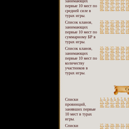
занимающих
48
,
49
,
50
,
51
,
52
,
5
первые 10 мест по
69
,
70
,
71
,
72
,
73
,
7
90
,
91
,
92
,
93
,
94
,
9
средней силе в
турах игры.
Список кланов,
25
,
26
,
27
,
28
,
29
,
3
46
,
47
,
48
,
49
,
50
,
5
занимающих
67
,
68
,
69
,
70
,
71
,
7
первые 10 мест по
88
,
89
,
90
,
91
,
92
,
9
суммарному БР в
турах игры.
Список кланов,
25
,
26
,
27
,
28
,
29
,
3
46
,
47
,
48
,
49
,
50
,
5
занимающих
67
,
68
,
69
,
70
,
71
,
7
первые 10 мест по
88
,
89
,
90
,
91
,
92
,
9
количеству
участников в
турах игры.
С
Списки
1
,
2
,
3
,
4
,
5
,
6
,
7
,
8
,
25
,
26
,
27
,
28
,
29
,
3
провинций,
46
,
47
,
48
,
49
,
50
,
5
занявших первые
10 мест в турах
игры.
Списки
27
,
28
,
29
,
30
,
31
,
3
48
,
49
,
50
,
51
,
52
,
5