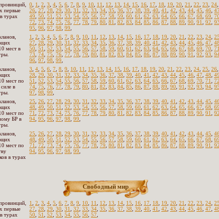
провинций,
0
,
1
,
2
,
3
,
4
,
5
,
6
,
7
,
8
,
9
,
10
,
11
,
12
,
13
,
14
,
15
,
16
,
17
,
18
,
19
,
20
,
21
,
22
,
23
,
24
х первые
26
,
27
,
28
,
29
,
30
,
31
,
32
,
33
,
34
,
35
,
36
,
37
,
38
,
39
,
40
,
41
,
42
,
43
,
44
,
45
,
46
,
4
 в турах
49
,
50
,
51
,
52
,
53
,
54
,
55
,
56
,
57
,
58
,
59
,
60
,
61
,
62
,
63
,
64
,
65
,
66
,
67
,
68
,
69
,
7
72
,
73
,
74
,
75
,
76
,
77
,
78
,
79
,
80
,
81
,
82
,
83
,
84
,
85
,
86
,
87
,
88
,
89
,
90
,
91
,
92
,
9
95
,
96
,
97
,
98
,
99
,
кланов,
1
,
2
,
3
,
4
,
5
,
6
,
7
,
8
,
9
,
10
,
11
,
12
,
13
,
14
,
15
,
16
,
17
,
18
,
19
,
20
,
21
,
22
,
23
,
24
,
2
ющих
27
,
28
,
29
,
30
,
31
,
32
,
33
,
34
,
35
,
36
,
37
,
38
,
39
,
40
,
41
,
42
,
43
,
44
,
45
,
46
,
47
,
4
10 мест в
50
,
51
,
52
,
53
,
54
,
55
,
56
,
57
,
58
,
59
,
60
,
61
,
62
,
63
,
64
,
65
,
66
,
67
,
68
,
69
,
70
,
7
гры.
73
,
74
,
75
,
76
,
77
,
78
,
79
,
80
,
81
,
82
,
83
,
84
,
85
,
86
,
87
,
88
,
89
,
90
,
91
,
92
,
93
,
9
96
,
97
,
98
,
99
,
кланов,
3
,
4
,
5
,
6
,
7
,
8
,
9
,
10
,
11
,
12
,
13
,
14
,
15
,
16
,
17
,
18
,
19
,
20
,
21
,
22
,
23
,
24
,
25
,
26
ющих
28
,
29
,
30
,
31
,
32
,
33
,
34
,
35
,
36
,
37
,
38
,
39
,
40
,
41
,
42
,
43
,
44
,
45
,
46
,
47
,
48
,
4
10 мест по
51
,
52
,
53
,
54
,
55
,
56
,
57
,
58
,
59
,
60
,
61
,
62
,
63
,
64
,
65
,
66
,
67
,
68
,
69
,
70
,
71
,
7
 силе в
74
,
75
,
76
,
77
,
78
,
79
,
80
,
81
,
82
,
83
,
84
,
85
,
86
,
87
,
88
,
89
,
90
,
91
,
92
,
93
,
94
,
9
гры.
97
,
98
,
99
,
кланов,
25
,
26
,
27
,
28
,
29
,
30
,
31
,
32
,
33
,
34
,
35
,
36
,
37
,
38
,
39
,
40
,
41
,
42
,
43
,
44
,
45
,
4
ющих
48
,
49
,
50
,
51
,
52
,
53
,
54
,
55
,
56
,
57
,
58
,
59
,
60
,
61
,
62
,
63
,
64
,
65
,
66
,
67
,
68
,
6
10 мест по
71
,
72
,
73
,
74
,
75
,
76
,
77
,
78
,
79
,
80
,
81
,
82
,
83
,
84
,
85
,
86
,
87
,
88
,
89
,
90
,
91
,
9
ому БР в
94
,
95
,
96
,
97
,
98
,
99
,
гры.
кланов,
25
,
26
,
27
,
28
,
29
,
30
,
31
,
32
,
33
,
34
,
35
,
36
,
37
,
38
,
39
,
40
,
41
,
42
,
43
,
44
,
45
,
4
ющих
48
,
49
,
50
,
51
,
52
,
53
,
54
,
55
,
56
,
57
,
58
,
59
,
60
,
61
,
62
,
63
,
64
,
65
,
66
,
67
,
68
,
6
10 мест по
71
,
72
,
73
,
74
,
75
,
76
,
77
,
78
,
79
,
80
,
81
,
82
,
83
,
84
,
85
,
86
,
87
,
88
,
89
,
90
,
91
,
9
тву
94
,
95
,
96
,
97
,
98
,
99
,
ков в турах
Свободный мир
провинций,
1
,
2
,
3
,
4
,
5
,
6
,
7
,
8
,
9
,
10
,
11
,
12
,
13
,
14
,
15
,
16
,
17
,
18
,
19
,
20
,
21
,
22
,
23
,
24
,
2
х первые
27
,
28
,
29
,
30
,
31
,
32
,
33
,
34
,
35
,
36
,
37
,
38
,
39
,
40
,
41
,
42
,
43
,
44
,
45
,
46
,
47
,
4
 в турах
50
,
51
,
52
,
53
,
54
,
55
,
56
,
57
,