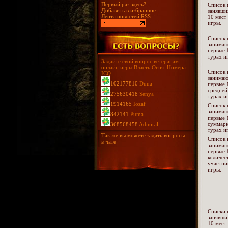
Первый раз здесь?
Список 
Добавить в избранное
занявши
Лента новостей RSS
10 мест
игры.
Список 
занима
первые 
турах и
Задайте свой вопрос ветеранам
онлайн игры Власть Огня. Номера
Список 
ICQ:
занима
102177810
Duna
первые 
средней
275630418
Senya
турах и
1914165
Iozaf
Список 
занима
842141
Puma
первые 
суммарн
368568458
Admiral
турах и
Так же вы можете задать вопросы
Список 
в чате
занима
первые 
количес
участни
игры.
Списки 
занявши
10 мест