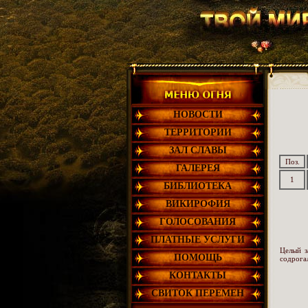
НОВОСТИ
ТЕРРИТОРИИ
ЗАЛ СЛАВЫ
Поз.
ГАЛЕРЕЯ
1
БИБЛИОТЕКА
ВИКИРОФИЯ
ГОЛОСОВАНИЯ
ПЛАТНЫЕ УСЛУГИ
Целый з
ПОМОЩЬ
содрога
КОНТАКТЫ
СВИТОК ПЕРЕМЕН