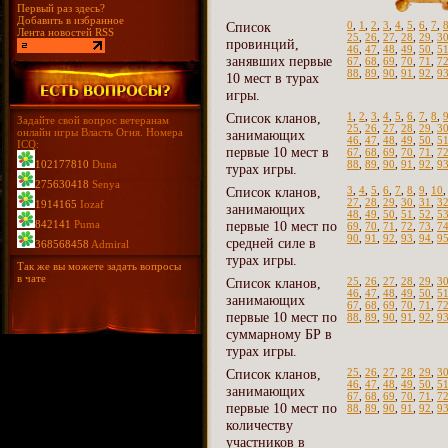
Первый раз здесь?
Добавить в избранное
Список
0
,
1
,
2
,
3
,
4
,
5
,
6
,
7
,
Лента новостей RSS
25
,
26
,
27
,
28
,
29
,
3
провинций,
46
,
47
,
48
,
49
,
50
,
5
занявших первые
67
,
68
,
69
,
70
,
71
,
7
88
,
89
,
90
,
91
,
92
,
9
10 мест в турах
игры.
Список кланов,
1
,
2
,
3
,
4
,
5
,
6
,
7
,
8
,
Задайте свой вопрос ветеранам
25
,
26
,
27
,
28
,
29
,
3
онлайн игры Власть Огня. Номера
занимающих
46
,
47
,
48
,
49
,
50
,
5
ICQ:
первые 10 мест в
67
,
68
,
69
,
70
,
71
,
7
102177810
Duna
88
,
89
,
90
,
91
,
92
,
9
турах игры.
275630418
Senya
Список кланов,
3
,
4
,
5
,
6
,
7
,
8
,
9
,
10
27
,
28
,
29
,
30
,
31
,
3
1914165
Iozaf
занимающих
48
,
49
,
50
,
51
,
52
,
5
842141
Puma
первые 10 мест по
69
,
70
,
71
,
72
,
73
,
7
90
,
91
,
92
,
93
,
94
,
9
средней силе в
368568458
Admiral
турах игры.
Так же вы можете задать вопросы
в чате
Список кланов,
25
,
26
,
27
,
28
,
29
,
3
46
,
47
,
48
,
49
,
50
,
5
занимающих
67
,
68
,
69
,
70
,
71
,
7
первые 10 мест по
88
,
89
,
90
,
91
,
92
,
9
суммарному БР в
турах игры.
Список кланов,
25
,
26
,
27
,
28
,
29
,
3
46
,
47
,
48
,
49
,
50
,
5
занимающих
67
,
68
,
69
,
70
,
71
,
7
первые 10 мест по
88
,
89
,
90
,
91
,
92
,
9
количеству
участников в