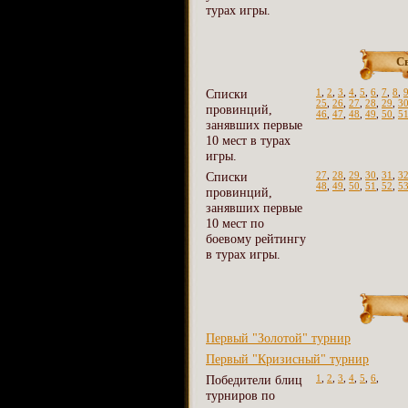
турах игры.
С
Списки
1
,
2
,
3
,
4
,
5
,
6
,
7
,
8
,
25
,
26
,
27
,
28
,
29
,
3
провинций,
46
,
47
,
48
,
49
,
50
,
5
занявших первые
10 мест в турах
игры.
Списки
27
,
28
,
29
,
30
,
31
,
3
48
,
49
,
50
,
51
,
52
,
5
провинций,
занявших первые
10 мест по
боевому рейтингу
в турах игры.
Первый "Золотой" турнир
Первый "Кризисный" турнир
Победители блиц
1
,
2
,
3
,
4
,
5
,
6
,
турниров по