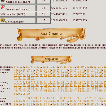
18
78186289475
4343682749
Knights of Fate (KoF)
34
67200471036
1976484442
Тамплиеры (Templars)
WD Unlimited (WDU)
51
28446453421
557773596
17
23081928883
1357760523
Ангелы (Angels)
Зал Славы
ал отведен для тех, кто добился в игре высоких результатов. Герои из героев: от их по
лись небеса, и живые завидовали мёртвым, когда их войска приходили во вражеские провинц
Мир огня
провинций,
0
,
1
,
2
,
3
,
4
,
5
,
6
,
7
,
8
,
9
,
10
,
11
,
12
,
13
,
14
,
15
,
16
,
17
,
18
,
19
,
20
,
21
,
22
,
23
,
24
х первые
26
,
27
,
28
,
29
,
30
,
31
,
32
,
33
,
34
,
35
,
36
,
37
,
38
,
39
,
40
,
41
,
42
,
43
,
44
,
45
,
46
,
4
 в турах
49
,
50
,
51
,
52
,
53
,
54
,
55
,
56
,
57
,
58
,
59
,
60
,
61
,
62
,
63
,
64
,
65
,
66
,
67
,
68
,
69
,
7
72
,
73
,
74
,
75
,
76
,
77
,
78
,
79
,
80
,
81
,
82
,
83
,
84
,
85
,
86
,
87
,
88
,
89
,
90
,
91
,
92
,
9
95
,
96
,
97
,
98
,
99
,
кланов,
1
,
2
,
3
,
4
,
5
,
6
,
7
,
8
,
9
,
10
,
11
,
12
,
13
,
14
,
15
,
16
,
17
,
18
,
19
,
20
,
21
,
22
,
23
,
24
,
2
ющих
27
,
28
,
29
,
30
,
31
,
32
,
33
,
34
,
35
,
36
,
37
,
38
,
39
,
40
,
41
,
42
,
43
,
44
,
45
,
46
,
47
,
4
10 мест в
50
,
51
,
52
,
53
,
54
,
55
,
56
,
57
,
58
,
59
,
60
,
61
,
62
,
63
,
64
,
65
,
66
,
67
,
68
,
69
,
70
,
7
гры.
73
,
74
,
75
,
76
,
77
,
78
,
79
,
80
,
81
,
82
,
83
,
84
,
85
,
86
,
87
,
88
,
89
,
90
,
91
,
92
,
93
,
9
96
,
97
,
98
,
99
,
кланов,
3
,
4
,
5
,
6
,
7
,
8
,
9
,
10
,
11
,
12
,
13
,
14
,
15
,
16
,
17
,
18
,
19
,
20
,
21
,
22
,
23
,
24
,
25
,
26
ющих
28
,
29
,
30
,
31
,
32
,
33
,
34
,
35
,
36
,
37
,
38
,
39
,
40
,
41
,
42
,
43
,
44
,
45
,
46
,
47
,
48
,
4
10 мест по
51
,
52
,
53
,
54
,
55
,
56
,
57
,
58
,
59
,
60
,
61
,
62
,
63
,
64
,
65
,
66
,
67
,
68
,
69
,
70
,
71
,
7