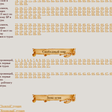
 силе в
74
,
75
,
76
,
77
,
78
,
79
,
80
,
81
,
82
,
83
,
84
,
85
,
86
,
87
,
88
,
89
,
90
,
91
,
92
,
93
,
94
,
9
гры.
97
,
98
,
99
,
кланов,
25
,
26
,
27
,
28
,
29
,
30
,
31
,
32
,
33
,
34
,
35
,
36
,
37
,
38
,
39
,
40
,
41
,
42
,
43
,
44
,
45
,
4
ющих
48
,
49
,
50
,
51
,
52
,
53
,
54
,
55
,
56
,
57
,
58
,
59
,
60
,
61
,
62
,
63
,
64
,
65
,
66
,
67
,
68
,
6
10 мест по
71
,
72
,
73
,
74
,
75
,
76
,
77
,
78
,
79
,
80
,
81
,
82
,
83
,
84
,
85
,
86
,
87
,
88
,
89
,
90
,
91
,
9
ому БР в
94
,
95
,
96
,
97
,
98
,
99
,
гры.
кланов,
25
,
26
,
27
,
28
,
29
,
30
,
31
,
32
,
33
,
34
,
35
,
36
,
37
,
38
,
39
,
40
,
41
,
42
,
43
,
44
,
45
,
4
ющих
48
,
49
,
50
,
51
,
52
,
53
,
54
,
55
,
56
,
57
,
58
,
59
,
60
,
61
,
62
,
63
,
64
,
65
,
66
,
67
,
68
,
6
10 мест по
71
,
72
,
73
,
74
,
75
,
76
,
77
,
78
,
79
,
80
,
81
,
82
,
83
,
84
,
85
,
86
,
87
,
88
,
89
,
90
,
91
,
9
тву
94
,
95
,
96
,
97
,
98
,
99
,
ков в турах
Свободный мир
провинций,
1
,
2
,
3
,
4
,
5
,
6
,
7
,
8
,
9
,
10
,
11
,
12
,
13
,
14
,
15
,
16
,
17
,
18
,
19
,
20
,
21
,
22
,
23
,
24
,
2
х первые
27
,
28
,
29
,
30
,
31
,
32
,
33
,
34
,
35
,
36
,
37
,
38
,
39
,
40
,
41
,
42
,
43
,
44
,
45
,
46
,
47
,
4
 в турах
50
,
51
,
52
,
53
,
54
,
55
,
56
,
57
,
провинций,
27
,
28
,
29
,
30
,
31
,
32
,
33
,
34
,
35
,
36
,
37
,
38
,
39
,
40
,
41
,
42
,
43
,
44
,
45
,
46
,
47
,
4
х первые
50
,
51
,
52
,
53
,
54
,
55
,
56
,
57
,
 по
 рейтингу
 игры.
Зона огня
"Золотой" турнир
"Кризисный" турнир