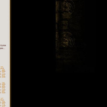
ступи
ии...
,
25
,
7
,
48
,
0
,
71
,
3
,
94
,
5
,
26
,
8
,
49
,
1
,
72
,
4
,
95
,
,
27
,
9
,
50
,
2
,
73
,