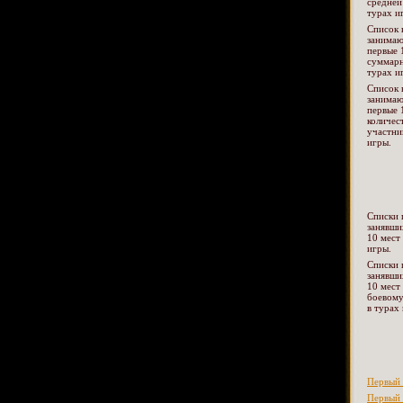
средней
турах и
Список 
занима
первые 
суммарн
турах и
Список 
занима
первые 
количес
участни
игры.
Списки 
занявши
10 мест
игры.
Списки 
занявши
10 мест
боевому
в турах
Первый 
Первый 