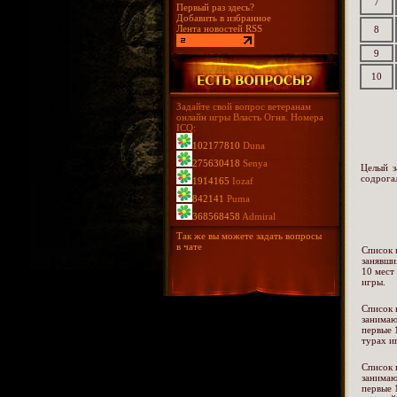
7
Первый раз здесь?
Добавить в избранное
Лента новостей RSS
8
9
10
Задайте свой вопрос ветеранам
онлайн игры Власть Огня. Номера
ICQ:
102177810
Duna
275630418
Senya
Целый з
содрога
1914165
Iozaf
842141
Puma
368568458
Admiral
Так же вы можете задать вопросы
в чате
Список 
занявши
10 мест
игры.
Список 
занима
первые 
турах и
Список 
занима
первые 