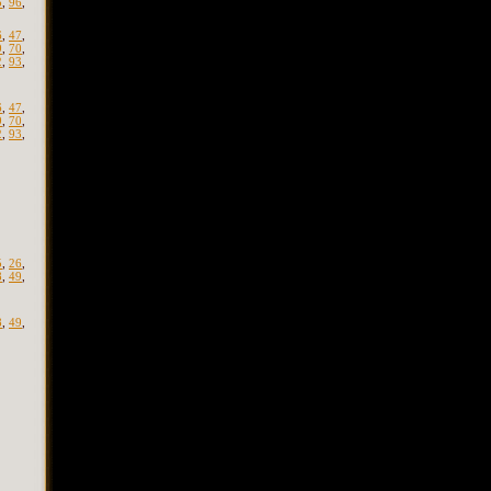
5
,
96
,
6
,
47
,
9
,
70
,
2
,
93
,
6
,
47
,
9
,
70
,
2
,
93
,
5
,
26
,
8
,
49
,
8
,
49
,