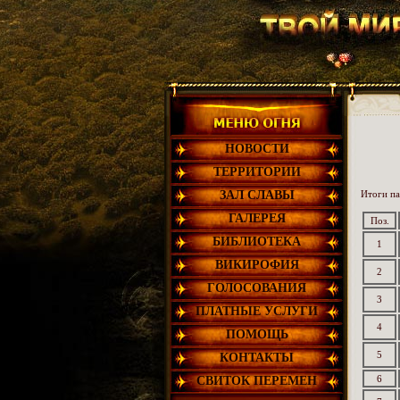
НОВОСТИ
ТЕРРИТОРИИ
ЗАЛ СЛАВЫ
Итоги па
ГАЛЕРЕЯ
Поз.
БИБЛИОТЕКА
1
ВИКИРОФИЯ
2
ГОЛОСОВАНИЯ
3
ПЛАТНЫЕ УСЛУГИ
4
ПОМОЩЬ
5
КОНТАКТЫ
6
СВИТОК ПЕРЕМЕН