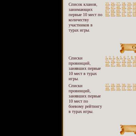
Список кланов,
25
,
26
,
27
,
28
,
29
,
3
46
,
47
,
48
,
49
,
50
,
5
занимающих
67
,
68
,
69
,
70
,
71
,
7
первые 10 мест по
88
,
89
,
90
,
91
,
92
,
9
количеству
участников в
турах игры.
С
Списки
1
,
2
,
3
,
4
,
5
,
6
,
7
,
8
,
25
,
26
,
27
,
28
,
29
,
3
провинций,
46
,
47
,
48
,
49
,
50
,
5
занявших первые
10 мест в турах
игры.
Списки
27
,
28
,
29
,
30
,
31
,
3
48
,
49
,
50
,
51
,
52
,
5
провинций,
занявших первые
10 мест по
боевому рейтингу
в турах игры.