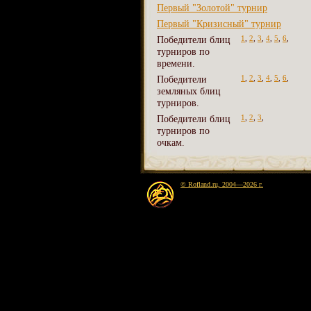
Первый "Золотой" турнир
Первый "Кризисный" турнир
Победители блиц
1
,
2
,
3
,
4
,
5
,
6
,
турниров по
времени.
Победители
1
,
2
,
3
,
4
,
5
,
6
,
земляных блиц
турниров.
Победители блиц
1
,
2
,
3
,
турниров по
очкам.
© Rofland.ru, 2004—2026 г.