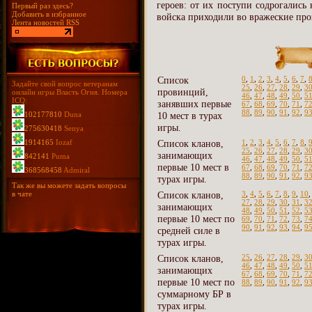
героев: от их поступи содрогались
Первый раз здесь?
Добавить в избранное
войска приходили во вражеские про
Лента новостей RSS
Список
0
,
1
,
2
,
3
,
4
,
5
,
6
,
7
,
Задайте свой вопрос ветеранам
25
,
26
,
27
,
28
,
29
,
3
провинций,
онлайн игры Власть Огня. Номера
46
,
47
,
48
,
49
,
50
,
5
ICQ:
занявших первые
67
,
68
,
69
,
70
,
71
,
7
88
,
89
,
90
,
91
,
92
,
9
102177810
Duna
10 мест в турах
игры.
275630418
Senya
1914165
Iozaf
Список кланов,
1
,
2
,
3
,
4
,
5
,
6
,
7
,
8
,
25
,
26
,
27
,
28
,
29
,
3
занимающих
842141
Puma
46
,
47
,
48
,
49
,
50
,
5
первые 10 мест в
67
,
68
,
69
,
70
,
71
,
7
368568458
Admiral
88
,
89
,
90
,
91
,
92
,
9
турах игры.
Так же вы можете задать вопросы
в чате
Список кланов,
3
,
4
,
5
,
6
,
7
,
8
,
9
,
10
27
,
28
,
29
,
30
,
31
,
3
занимающих
48
,
49
,
50
,
51
,
52
,
5
первые 10 мест по
69
,
70
,
71
,
72
,
73
,
7
90
,
91
,
92
,
93
,
94
,
9
средней силе в
турах игры.
Список кланов,
25
,
26
,
27
,
28
,
29
,
3
46
,
47
,
48
,
49
,
50
,
5
занимающих
67
,
68
,
69
,
70
,
71
,
7
первые 10 мест по
88
,
89
,
90
,
91
,
92
,
9
суммарному БР в
турах игры.