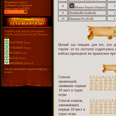
Первый раз здесь?
Добавить в избранное
8
1
Alkanor Empire (Empire)
Лента новостей RSS
9
$StAlKeR$ (StAlKeR)
1
10
Империя Роз (EoR)
1
З
Задайте свой вопрос ветеранам
онлайн игры Власть Огня. Номера
ICQ:
102177810
Duna
Целый зал отведен для тех, кто д
275630418
Senya
героев: от их поступи содрогались
1914165
Iozaf
войска приходили во вражеские про
842141
Puma
368568458
Admiral
Так же вы можете задать вопросы
в чате
Список
0
,
1
,
2
,
3
,
4
,
5
,
6
,
7
,
25
,
26
,
27
,
28
,
29
,
3
провинций,
46
,
47
,
48
,
49
,
50
,
5
занявших первые
67
,
68
,
69
,
70
,
71
,
7
88
,
89
,
90
,
91
,
92
,
9
10 мест в турах
игры.
Список кланов,
1
,
2
,
3
,
4
,
5
,
6
,
7
,
8
,
25
,
26
,
27
,
28
,
29
,
3
занимающих
46
,
47
,
48
,
49
,
50
,
5
первые 10 мест в
67
,
68
,
69
,
70
,
71
,
7
88
,
89
,
90
,
91
,
92
,
9
турах игры.