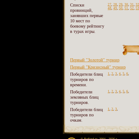
Списки
27
,
28
,
29
,
30
,
31
,
3
48
,
49
,
50
,
51
,
52
,
5
провинций,
занявших первые
10 мест по
боевому рейтингу
в турах игры.
Первый "Золотой" турнир
Первый "Кризисный" турнир
Победители блиц
1
,
2
,
3
,
4
,
5
,
6
,
турниров по
времени.
Победители
1
,
2
,
3
,
4
,
5
,
6
,
земляных блиц
турниров.
Победители блиц
1
,
2
,
3
,
турниров по
очкам.
© Rofland.ru, 2004—2026 г.