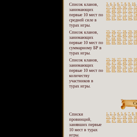
Список кланов,
3
,
4
,
5
,
6
,
7
,
8
,
9
,
10
27
,
28
,
29
,
30
,
31
,
3
занимающих
48
,
49
,
50
,
51
,
52
,
5
первые 10 мест по
69
,
70
,
71
,
72
,
73
,
7
90
,
91
,
92
,
93
,
94
,
9
средней силе в
турах игры.
Список кланов,
25
,
26
,
27
,
28
,
29
,
3
46
,
47
,
48
,
49
,
50
,
5
занимающих
67
,
68
,
69
,
70
,
71
,
7
первые 10 мест по
88
,
89
,
90
,
91
,
92
,
9
суммарному БР в
турах игры.
Список кланов,
25
,
26
,
27
,
28
,
29
,
3
46
,
47
,
48
,
49
,
50
,
5
занимающих
67
,
68
,
69
,
70
,
71
,
7
первые 10 мест по
88
,
89
,
90
,
91
,
92
,
9
количеству
участников в
турах игры.
С
Списки
1
,
2
,
3
,
4
,
5
,
6
,
7
,
8
,
25
,
26
,
27
,
28
,
29
,
3
провинций,
46
,
47
,
48
,
49
,
50
,
5
занявших первые
10 мест в турах
игры.