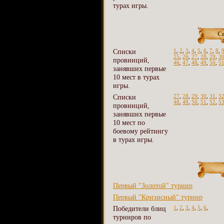
турах игры.
С
Списки
1
,
2
,
3
,
4
,
5
,
6
,
7
,
8
,
25
,
26
,
27
,
28
,
29
,
3
провинций,
46
,
47
,
48
,
49
,
50
,
5
занявших первые
10 мест в турах
игры.
Списки
27
,
28
,
29
,
30
,
31
,
3
48
,
49
,
50
,
51
,
52
,
5
провинций,
занявших первые
10 мест по
боевому рейтингу
в турах игры.
Первый "Золотой" турнир
Первый "Кризисный" турнир
Победители блиц
1
,
2
,
3
,
4
,
5
,
6
,
турниров по