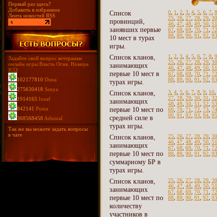
Первый раз здесь?
Добавить в избранное
Список
0
,
1
,
2
,
3
,
4
,
5
,
6
,
7
,
Лента новостей RSS
25
,
26
,
27
,
28
,
29
,
3
провинций,
46
,
47
,
48
,
49
,
50
,
5
занявших первые
67
,
68
,
69
,
70
,
71
,
7
88
,
89
,
90
,
91
,
92
,
9
10 мест в турах
игры.
Список кланов,
1
,
2
,
3
,
4
,
5
,
6
,
7
,
8
,
Задайте свой вопрос ветеранам
25
,
26
,
27
,
28
,
29
,
3
онлайн игры Власть Огня. Номера
занимающих
46
,
47
,
48
,
49
,
50
,
5
ICQ:
первые 10 мест в
67
,
68
,
69
,
70
,
71
,
7
102177810
Duna
88
,
89
,
90
,
91
,
92
,
9
турах игры.
275630418
Senya
Список кланов,
3
,
4
,
5
,
6
,
7
,
8
,
9
,
10
27
,
28
,
29
,
30
,
31
,
3
1914165
Iozaf
занимающих
48
,
49
,
50
,
51
,
52
,
5
842141
Puma
первые 10 мест по
69
,
70
,
71
,
72
,
73
,
7
90
,
91
,
92
,
93
,
94
,
9
средней силе в
368568458
Admiral
турах игры.
Так же вы можете задать вопросы
в чате
Список кланов,
25
,
26
,
27
,
28
,
29
,
3
46
,
47
,
48
,
49
,
50
,
5
занимающих
67
,
68
,
69
,
70
,
71
,
7
первые 10 мест по
88
,
89
,
90
,
91
,
92
,
9
суммарному БР в
турах игры.
Список кланов,
25
,
26
,
27
,
28
,
29
,
3
46
,
47
,
48
,
49
,
50
,
5
занимающих
67
,
68
,
69
,
70
,
71
,
7
первые 10 мест по
88
,
89
,
90
,
91
,
92
,
9
количеству
участников в