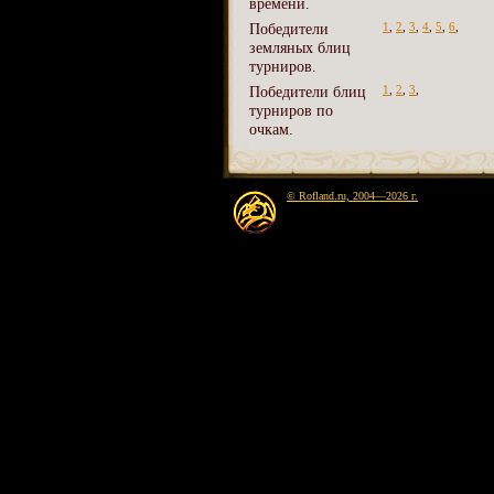
времени.
Победители
1
,
2
,
3
,
4
,
5
,
6
,
земляных блиц
турниров.
Победители блиц
1
,
2
,
3
,
турниров по
очкам.
© Rofland.ru, 2004—2026 г.