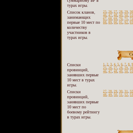
суммарному БР в
турах игры.
Список кланов,
25
,
26
,
27
,
28
,
29
,
3
46
,
47
,
48
,
49
,
50
,
5
занимающих
67
,
68
,
69
,
70
,
71
,
7
первые 10 мест по
88
,
89
,
90
,
91
,
92
,
9
количеству
участников в
турах игры.
С
Списки
1
,
2
,
3
,
4
,
5
,
6
,
7
,
8
,
25
,
26
,
27
,
28
,
29
,
3
провинций,
46
,
47
,
48
,
49
,
50
,
5
занявших первые
10 мест в турах
игры.
Списки
27
,
28
,
29
,
30
,
31
,
3
48
,
49
,
50
,
51
,
52
,
5
провинций,
занявших первые
10 мест по
боевому рейтингу
в турах игры.