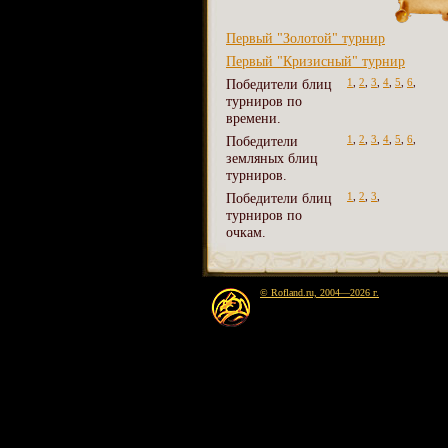
Первый "Золотой" турнир
Первый "Кризисный" турнир
Победители блиц
1
,
2
,
3
,
4
,
5
,
6
,
турниров по
времени.
Победители
1
,
2
,
3
,
4
,
5
,
6
,
земляных блиц
турниров.
Победители блиц
1
,
2
,
3
,
турниров по
очкам.
© Rofland.ru, 2004—2026 г.