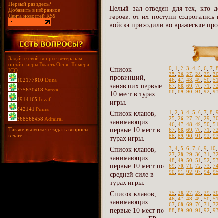
Первый раз здесь?
Целый зал отведен для тех, кто д
Добавить в избранное
Лента новостей RSS
героев: от их поступи содрогались
войска приходили во вражеские про
Задайте свой вопрос ветеранам
онлайн игры Власть Огня. Номера
Список
0
,
1
,
2
,
3
,
4
,
5
,
6
,
7
,
ICQ:
25
,
26
,
27
,
28
,
29
,
3
провинций,
102177810
Duna
46
,
47
,
48
,
49
,
50
,
5
занявших первые
67
,
68
,
69
,
70
,
71
,
7
275630418
Senya
88
,
89
,
90
,
91
,
92
,
9
10 мест в турах
1914165
Iozaf
игры.
842141
Puma
Список кланов,
1
,
2
,
3
,
4
,
5
,
6
,
7
,
8
,
25
,
26
,
27
,
28
,
29
,
3
368568458
Admiral
занимающих
46
,
47
,
48
,
49
,
50
,
5
первые 10 мест в
Так же вы можете задать вопросы
67
,
68
,
69
,
70
,
71
,
7
в чате
88
,
89
,
90
,
91
,
92
,
9
турах игры.
Список кланов,
3
,
4
,
5
,
6
,
7
,
8
,
9
,
10
27
,
28
,
29
,
30
,
31
,
3
занимающих
48
,
49
,
50
,
51
,
52
,
5
первые 10 мест по
69
,
70
,
71
,
72
,
73
,
7
90
,
91
,
92
,
93
,
94
,
9
средней силе в
турах игры.
Список кланов,
25
,
26
,
27
,
28
,
29
,
3
46
,
47
,
48
,
49
,
50
,
5
занимающих
67
,
68
,
69
,
70
,
71
,
7
первые 10 мест по
88
,
89
,
90
,
91
,
92
,
9