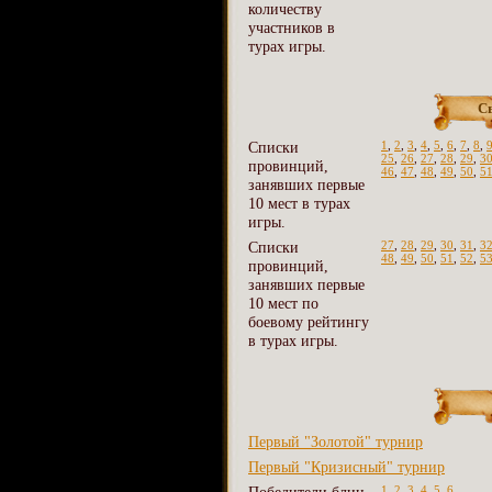
количеству
участников в
турах игры.
С
Списки
1
,
2
,
3
,
4
,
5
,
6
,
7
,
8
,
25
,
26
,
27
,
28
,
29
,
3
провинций,
46
,
47
,
48
,
49
,
50
,
5
занявших первые
10 мест в турах
игры.
Списки
27
,
28
,
29
,
30
,
31
,
3
48
,
49
,
50
,
51
,
52
,
5
провинций,
занявших первые
10 мест по
боевому рейтингу
в турах игры.
Первый "Золотой" турнир
Первый "Кризисный" турнир
1
,
2
,
3
,
4
,
5
,
6
,