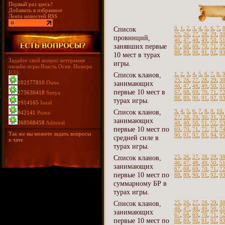
Первый раз здесь?
Добавить в избранное
Лента новостей RSS
Список
0
,
1
,
2
,
3
,
4
,
5
,
6
,
7
,
25
,
26
,
27
,
28
,
29
,
3
провинций,
46
,
47
,
48
,
49
,
50
,
5
занявших первые
67
,
68
,
69
,
70
,
71
,
7
88
,
89
,
90
,
91
,
92
,
9
10 мест в турах
Задайте свой вопрос ветеранам
игры.
онлайн игры Власть Огня. Номера
ICQ:
Список кланов,
1
,
2
,
3
,
4
,
5
,
6
,
7
,
8
,
25
,
26
,
27
,
28
,
29
,
3
102177810
Duna
занимающих
46
,
47
,
48
,
49
,
50
,
5
первые 10 мест в
67
,
68
,
69
,
70
,
71
,
7
275630418
Senya
88
,
89
,
90
,
91
,
92
,
9
турах игры.
1914165
Iozaf
Список кланов,
3
,
4
,
5
,
6
,
7
,
8
,
9
,
10
842141
Puma
27
,
28
,
29
,
30
,
31
,
3
занимающих
368568458
Admiral
48
,
49
,
50
,
51
,
52
,
5
первые 10 мест по
69
,
70
,
71
,
72
,
73
,
7
Так же вы можете задать вопросы
90
,
91
,
92
,
93
,
94
,
9
средней силе в
в чате
турах игры.
Список кланов,
25
,
26
,
27
,
28
,
29
,
3
46
,
47
,
48
,
49
,
50
,
5
занимающих
67
,
68
,
69
,
70
,
71
,
7
первые 10 мест по
88
,
89
,
90
,
91
,
92
,
9
суммарному БР в
турах игры.
Список кланов,
25
,
26
,
27
,
28
,
29
,
3
46
,
47
,
48
,
49
,
50
,
5
занимающих
67
,
68
,
69
,
70
,
71
,
7
первые 10 мест по
88
,
89
,
90
,
91
,
92
,
9