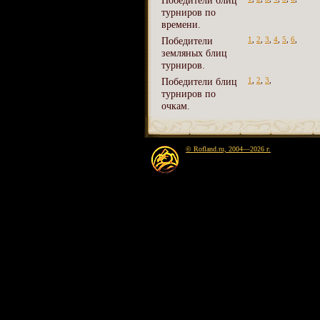
Победители блиц
турниров по
времени.
Победители
1
,
2
,
3
,
4
,
5
,
6
,
земляных блиц
турниров.
Победители блиц
1
,
2
,
3
,
турниров по
очкам.
© Rofland.ru, 2004—2026 г.