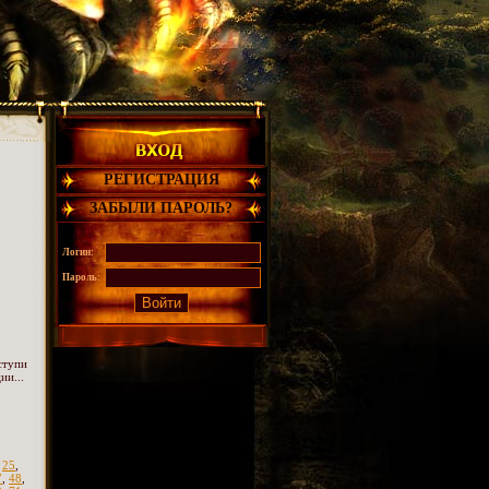
РЕГИСТРАЦИЯ
ЗАБЫЛИ ПАРОЛЬ?
Логин:
Пароль:
ступи
ии...
,
25
,
7
,
48
,