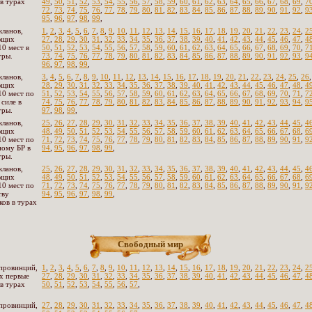
 в турах
49
,
50
,
51
,
52
,
53
,
54
,
55
,
56
,
57
,
58
,
59
,
60
,
61
,
62
,
63
,
64
,
65
,
66
,
67
,
68
,
69
,
7
72
,
73
,
74
,
75
,
76
,
77
,
78
,
79
,
80
,
81
,
82
,
83
,
84
,
85
,
86
,
87
,
88
,
89
,
90
,
91
,
92
,
9
95
,
96
,
97
,
98
,
99
,
кланов,
1
,
2
,
3
,
4
,
5
,
6
,
7
,
8
,
9
,
10
,
11
,
12
,
13
,
14
,
15
,
16
,
17
,
18
,
19
,
20
,
21
,
22
,
23
,
24
,
2
ющих
27
,
28
,
29
,
30
,
31
,
32
,
33
,
34
,
35
,
36
,
37
,
38
,
39
,
40
,
41
,
42
,
43
,
44
,
45
,
46
,
47
,
4
10 мест в
50
,
51
,
52
,
53
,
54
,
55
,
56
,
57
,
58
,
59
,
60
,
61
,
62
,
63
,
64
,
65
,
66
,
67
,
68
,
69
,
70
,
7
гры.
73
,
74
,
75
,
76
,
77
,
78
,
79
,
80
,
81
,
82
,
83
,
84
,
85
,
86
,
87
,
88
,
89
,
90
,
91
,
92
,
93
,
9
96
,
97
,
98
,
99
,
кланов,
3
,
4
,
5
,
6
,
7
,
8
,
9
,
10
,
11
,
12
,
13
,
14
,
15
,
16
,
17
,
18
,
19
,
20
,
21
,
22
,
23
,
24
,
25
,
26
ющих
28
,
29
,
30
,
31
,
32
,
33
,
34
,
35
,
36
,
37
,
38
,
39
,
40
,
41
,
42
,
43
,
44
,
45
,
46
,
47
,
48
,
4
10 мест по
51
,
52
,
53
,
54
,
55
,
56
,
57
,
58
,
59
,
60
,
61
,
62
,
63
,
64
,
65
,
66
,
67
,
68
,
69
,
70
,
71
,
7
 силе в
74
,
75
,
76
,
77
,
78
,
79
,
80
,
81
,
82
,
83
,
84
,
85
,
86
,
87
,
88
,
89
,
90
,
91
,
92
,
93
,
94
,
9
гры.
97
,
98
,
99
,
кланов,
25
,
26
,
27
,
28
,
29
,
30
,
31
,
32
,
33
,
34
,
35
,
36
,
37
,
38
,
39
,
40
,
41
,
42
,
43
,
44
,
45
,
4
ющих
48
,
49
,
50
,
51
,
52
,
53
,
54
,
55
,
56
,
57
,
58
,
59
,
60
,
61
,
62
,
63
,
64
,
65
,
66
,
67
,
68
,
6
10 мест по
71
,
72
,
73
,
74
,
75
,
76
,
77
,
78
,
79
,
80
,
81
,
82
,
83
,
84
,
85
,
86
,
87
,
88
,
89
,
90
,
91
,
9
ому БР в
94
,
95
,
96
,
97
,
98
,
99
,
гры.
кланов,
25
,
26
,
27
,
28
,
29
,
30
,
31
,
32
,
33
,
34
,
35
,
36
,
37
,
38
,
39
,
40
,
41
,
42
,
43
,
44
,
45
,
4
ющих
48
,
49
,
50
,
51
,
52
,
53
,
54
,
55
,
56
,
57
,
58
,
59
,
60
,
61
,
62
,
63
,
64
,
65
,
66
,
67
,
68
,
6
10 мест по
71
,
72
,
73
,
74
,
75
,
76
,
77
,
78
,
79
,
80
,
81
,
82
,
83
,
84
,
85
,
86
,
87
,
88
,
89
,
90
,
91
,
9
тву
94
,
95
,
96
,
97
,
98
,
99
,
ков в турах
Свободный мир
провинций,
1
,
2
,
3
,
4
,
5
,
6
,
7
,
8
,
9
,
10
,
11
,
12
,
13
,
14
,
15
,
16
,
17
,
18
,
19
,
20
,
21
,
22
,
23
,
24
,
2
х первые
27
,
28
,
29
,
30
,
31
,
32
,
33
,
34
,
35
,
36
,
37
,
38
,
39
,
40
,
41
,
42
,
43
,
44
,
45
,
46
,
47
,
4
 в турах
50
,
51
,
52
,
53
,
54
,
55
,
56
,
57
,
провинций,
27
,
28
,
29
,
30
,
31
,
32
,
33
,
34
,
35
,
36
,
37
,
38
,
39
,
40
,
41
,
42
,
43
,
44
,
45
,
46
,
47
,
4