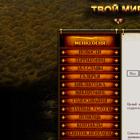
НОВОСТИ
ТЕРРИТОРИИ
ЗАЛ СЛАВЫ
Поз.
ГАЛЕРЕЯ
БИБЛИОТЕКА
ВИКИРОФИЯ
ГОЛОСОВАНИЯ
Целый з
содрога
ПЛАТНЫЕ УСЛУГИ
ПОМОЩЬ
КОНТАКТЫ
СВИТОК ПЕРЕМЕН
Список 
занявши