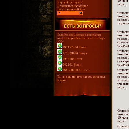
10 мест
Первый раз здесь?
игры.
Добавить в избранное
Лента новостей RSS
Список 
занима
первые 
турах и
Список 
Задайте свой вопрос ветеранам
занима
онлайн игры Власть Огня. Номера
первые 
ICQ:
средней
турах и
102177810
Duna
Список 
275630418
Senya
занима
первые 
1914165
Iozaf
суммарн
842141
Puma
турах и
Список 
368568458
Admiral
занима
Так же вы можете задать вопросы
первые 
в чате
количес
участни
игры.
Списки 
занявши
10 мест
игры.
Списки 