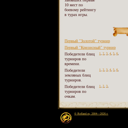
занявших первые
10 мест по
боевому рейтингу
в турах игры.
Первый "Золотой" турнир
Первый "Кризисный" турнир
Победители блиц
1
,
2
,
3
,
4
,
5
,
6
,
турниров по
времени.
Победители
1
,
2
,
3
,
4
,
5
,
6
,
земляных блиц
турниров.
Победители блиц
1
,
2
,
3
,
турниров по
очкам.
© Rofland.ru, 2004—2026 г.