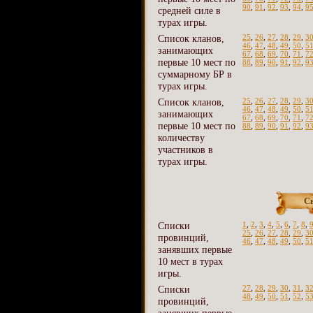
90
,
91
,
92
,
93
,
94
,
9
средней силе в
турах игры.
Список кланов,
25
,
26
,
27
,
28
,
29
,
3
46
,
47
,
48
,
49
,
50
,
5
занимающих
67
,
68
,
69
,
70
,
71
,
7
первые 10 мест по
88
,
89
,
90
,
91
,
92
,
9
суммарному БР в
турах игры.
Список кланов,
25
,
26
,
27
,
28
,
29
,
3
46
,
47
,
48
,
49
,
50
,
5
занимающих
67
,
68
,
69
,
70
,
71
,
7
первые 10 мест по
88
,
89
,
90
,
91
,
92
,
9
количеству
участников в
турах игры.
С
Списки
1
,
2
,
3
,
4
,
5
,
6
,
7
,
8
,
25
,
26
,
27
,
28
,
29
,
3
провинций,
46
,
47
,
48
,
49
,
50
,
5
занявших первые
10 мест в турах
игры.
Списки
27
,
28
,
29
,
30
,
31
,
3
48
,
49
,
50
,
51
,
52
,
5
провинций,