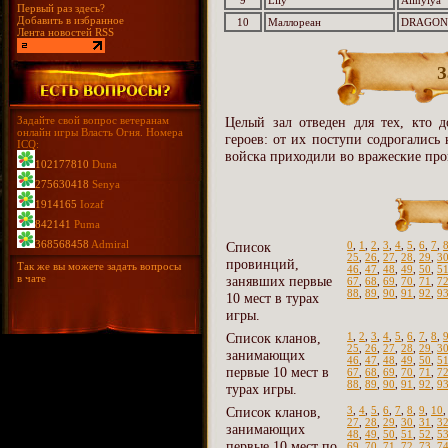
9
Lily
Alinylya
Первый раз здесь?
Добавить в избранное
10
Маллореан
DRAGON
Лента новостей RSS
З
Задайте свой вопрос ветеранам
Целый зал отведен для тех, кто д
онлайн игры Власть Огня. Номера
героев: от их поступи содрогались
ICQ:
войска приходили во вражеские про
102177810
Duna
275630418
Senya
1914165
Iozaf
842141
Puma
368568458
Admiral
Список
0
,
1
,
2
,
3
,
4
,
5
,
6
,
7
,
25
,
26
,
27
,
28
,
29
,
3
провинций,
Так же вы можете задать вопросы
46
,
47
,
48
,
49
,
50
,
5
в чате
занявших первые
67
,
68
,
69
,
70
,
71
,
7
88
,
89
,
90
,
91
,
92
,
9
10 мест в турах
игры.
Список кланов,
1
,
2
,
3
,
4
,
5
,
6
,
7
,
8
,
25
,
26
,
27
,
28
,
29
,
3
занимающих
46
,
47
,
48
,
49
,
50
,
5
первые 10 мест в
67
,
68
,
69
,
70
,
71
,
7
88
,
89
,
90
,
91
,
92
,
9
турах игры.
Список кланов,
3
,
4
,
5
,
6
,
7
,
8
,
9
,
10
27
,
28
,
29
,
30
,
31
,
3
занимающих
48
,
49
,
50
,
51
,
52
,
5
первые 10 мест по
69
,
70
,
71
,
72
,
73
,
7